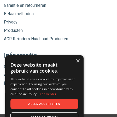
Garantie en retourneren
Betaalmethoden
Privacy
Producten
ACR Reijnders Huishoud Producten
Informatie
×
Deze website maakt
Onze merken
gebruik van cookies.
Aanbiedingen
This website uses cookies to improve user
Nieuwe producten
experience. By using our website you
consent to all cookies in accordance with
Tips & Nieuws
our Cookie Policy.
Lees verder
ALLES ACCEPTEREN