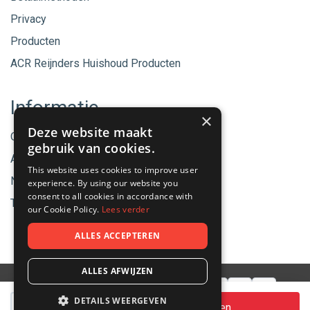
Privacy
Producten
ACR Reijnders Huishoud Producten
Informatie
×
Deze website maakt
Onze merken
gebruik van cookies.
Aanbiedingen
This website uses cookies to improve user
Nieuwe producten
experience. By using our website you
consent to all cookies in accordance with
Tips & Nieuws
our Cookie Policy.
Lees verder
ALLES ACCEPTEREN
ALLES AFWIJZEN
Aantal
DETAILS WEERGEVEN
© 2026 - ACR Helmond.
In winkelwagen