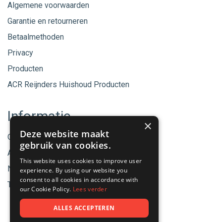
Algemene voorwaarden
Garantie en retourneren
Betaalmethoden
Privacy
Producten
ACR Reijnders Huishoud Producten
Informatie
×
Deze website maakt
Onze merken
gebruik van cookies.
Aanbiedingen
This website uses cookies to improve user
Nieuwe producten
experience. By using our website you
consent to all cookies in accordance with
Tips & Nieuws
our Cookie Policy.
Lees verder
ALLES ACCEPTEREN