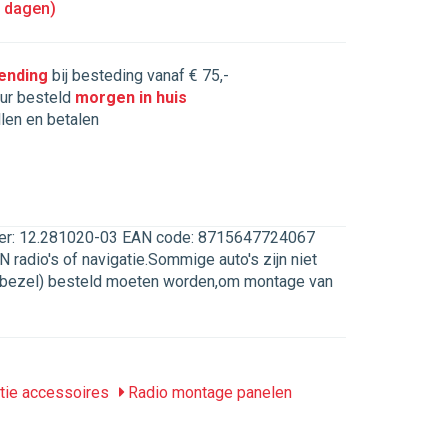
5 dagen)
zending
bij besteding vanaf € 75,-
ur besteld
morgen in huis
llen en betalen
ummer: 12.281020-03 EAN code: 8715647724067
radio's of navigatie.Sommige auto's zijn niet
M bezel) besteld moeten worden,om montage van
tie accessoires
Radio montage panelen