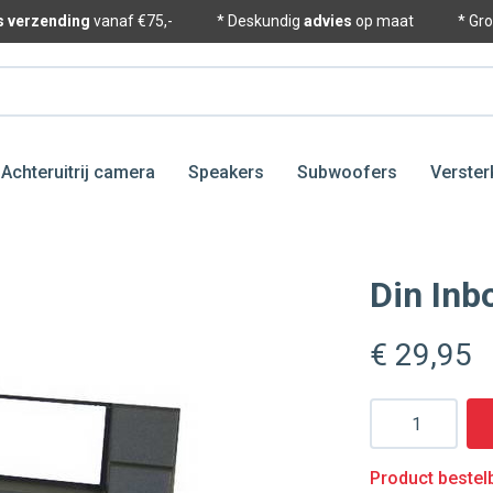
is verzending
vanaf €75,-
* Deskundig
advies
op maat
* Gr
Achteruitrij camera
Speakers
Subwoofers
Verster
Din In
€ 29
,95
Aantal
Product bestelb