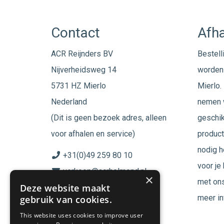
Contact
Afha
ACR Reijnders BV
Bestell
Nijverheidsweg 14
worden 
5731 HZ Mierlo
Mierlo. 
Nederland
nemen w
(Dit is geen bezoek adres, alleen
geschik
voor afhalen en service)
product
nodig h
+31(0)49 259 80 10
voor je
verkoop@acrhelmond.nl
×
met ons
Deze website maakt
KvK nummer: 17025674
meer in
gebruik van cookies.
BTW nr: NL819744864B01
This website uses cookies to improve user