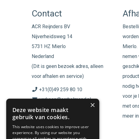
Contact
Afha
ACR Reijnders BV
Bestell
Nijverheidsweg 14
worden 
5731 HZ Mierlo
Mierlo. 
Nederland
nemen w
(Dit is geen bezoek adres, alleen
geschik
voor afhalen en service)
product
nodig h
+31(0)49 259 80 10
voor je
verkoop@acrhelmond.nl
×
met ons
Deze website maakt
KvK nummer: 17025674
meer in
gebruik van cookies.
BTW nr: NL819744864B01
This website uses cookies to improve user
experience. By using our website you
Volg ons op
consent to all cookies in accordance with