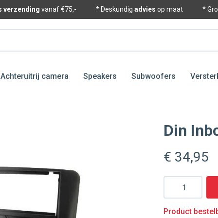
is verzending
vanaf €75,-
* Deskundig
advies
op maat
* Gr
Achteruitrij camera
Speakers
Subwoofers
Verster
Din Inb
€ 34
,95
Aantal
Product bestelb