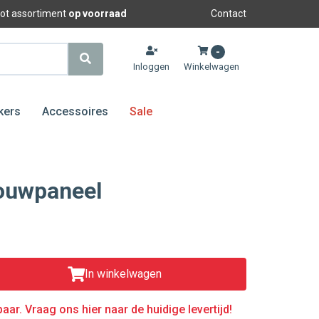
oot assortiment
op voorraad
Contact
-
Inloggen
Winkelwagen
kers
Accessoires
Sale
bouwpaneel
In winkelwagen
aar. Vraag ons hier naar de huidige levertijd!