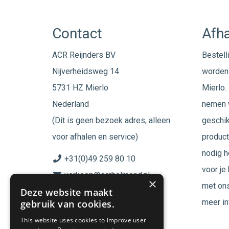
Contact
Afha
ACR Reijnders BV
Bestell
Nijverheidsweg 14
worden 
5731 HZ Mierlo
Mierlo. 
Nederland
nemen w
(Dit is geen bezoek adres, alleen
geschik
voor afhalen en service)
product
nodig h
+31(0)49 259 80 10
voor je
verkoop@acrhelmond.nl
×
met ons
Deze website maakt
KvK nummer: 17025674
meer in
gebruik van cookies.
BTW nr: NL819744864B01
This website uses cookies to improve user