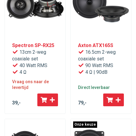
Spectron SP-RX25
Axton ATX165S
13cm 2-weg
16.5cm 2-weg
coaxiale set
coaxiale set
40 Watt RMS
90 Watt RMS
4 Ω
4 Ω | 90dB
Vraag ons naar de
levertijd
Direct leverbaar
39
,-
79
,-
Onze keuze