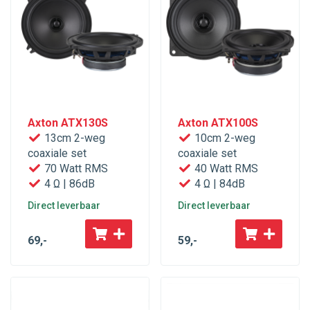
Axton ATX130S
Axton ATX100S
13cm 2-weg
10cm 2-weg
coaxiale set
coaxiale set
70 Watt RMS
40 Watt RMS
4 Ω | 86dB
4 Ω | 84dB
Direct leverbaar
Direct leverbaar
69
,-
59
,-