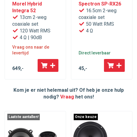
Morel Hybrid
Spectron SP-RX26
Integra 52
16.5cm 2-weg
13cm 2-weg
coaxiale set
coaxiale set
50 Watt RMS
120 Watt RMS
4 Ω
4 Ω | 90dB
Vraag ons naar de
levertijd
Direct leverbaar
649
,-
45
,-
Kom je er niet helemaal uit? Of heb je onze hulp
nodig?
Vraag
het ons!
Laatste aantallen!
Onze keuze