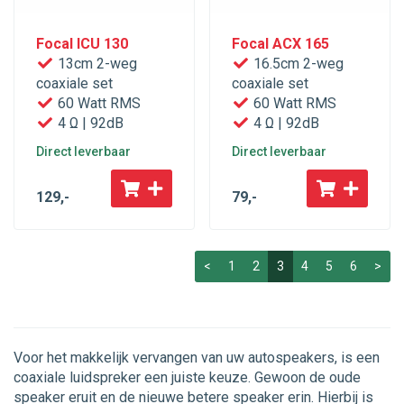
Focal ICU 130
Focal ACX 165
13cm 2-weg
16.5cm 2-weg
coaxiale set
coaxiale set
60 Watt RMS
60 Watt RMS
4 Ω | 92dB
4 Ω | 92dB
Direct leverbaar
Direct leverbaar
129
,-
79
,-
<
1
2
3
4
5
6
>
Voor het makkelijk vervangen van uw autospeakers, is een
coaxiale luidspreker een juiste keuze. Gewoon de oude
speaker eruit en de nieuwe betere speaker erin. Hierbij is