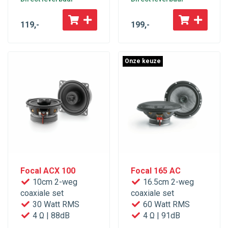
119
,-
199
,-
Onze keuze
Focal ACX 100
Focal 165 AC
10cm 2-weg
16.5cm 2-weg
coaxiale set
coaxiale set
30 Watt RMS
60 Watt RMS
4 Ω | 88dB
4 Ω | 91dB