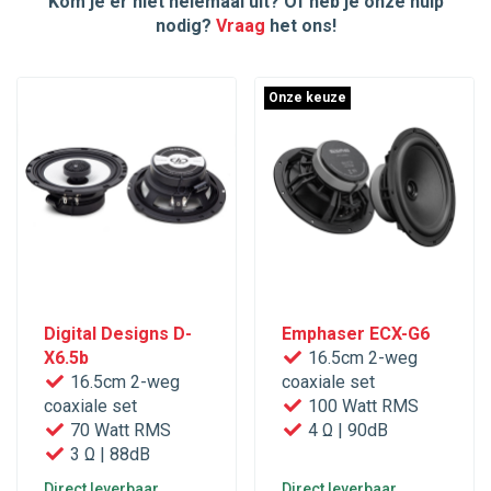
Kom je er niet helemaal uit? Of heb je onze hulp
nodig?
Vraag
het ons!
Onze keuze
Digital Designs D-
Emphaser ECX-G6
X6.5b
16.5cm 2-weg
16.5cm 2-weg
coaxiale set
coaxiale set
100 Watt RMS
70 Watt RMS
4 Ω | 90dB
3 Ω | 88dB
Direct leverbaar
Direct leverbaar