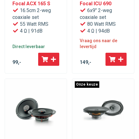
Focal ACX 165 S
Focal ICU 690
16.5cm 2-weg
6x9" 2-weg
coaxiale set
coaxiale set
55 Watt RMS
80 Watt RMS
4 Ω | 91dB
4 Ω | 94dB
Vraag ons naar de
Direct leverbaar
levertijd
99
,-
149
,-
Onze keuze