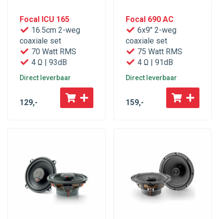
Focal ICU 165
Focal 690 AC
16.5cm 2-weg
6x9" 2-weg
coaxiale set
coaxiale set
70 Watt RMS
75 Watt RMS
4 Ω | 93dB
4 Ω | 91dB
Direct leverbaar
Direct leverbaar
129
,-
159
,-