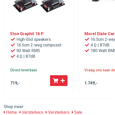
Eton Graphit 16 P
Morel Elate Ca
High-End speakers
16.5cm 2-we
16.5cm 2-weg composet
4 Ω | 87dB
90 Watt RMS
180 Watt RM
4 Ω | 87dB
Direct leverbaar
Vraag ons naar de 
719
,-
1.749
,-
Shop meer
Home
Versterkers
Versterkers
Sale