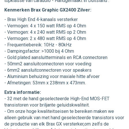
topklasse van caraudio - Handgemaakt in Duitsland .
Kenmerken Brax Graphic GX2400 Zilver:
- Brax High End 4-kanaals versterker
- Vermogen: 4 x 150 watt RMS op 4 Ohm
- Vermogen: 4 x 240 watt RMS op 2 Ohm
- Vermogen: 2 x 480 watt RMS op 4 Ohm
- Frequentiebereik: 10Hz - 80kHz
- Dampingsfactor: >1000 bij 4 Ohm
- Gold plated aansluitterminals en RCA connectoren
- 50mm2 aansluitconnectoren voor voeding
- 6mm2 aansluitconnectoren voor speakers
- Aluminium behuizing voor maxiale hitte afvoer
- Afmetingen: 53mm x 238mm x 473mm.
Extra informatie:
- 32 met de hand geselecteerde High-End MOS-FET
transistoren voor briljante geluidskwaliteit.
- Om onze hoge kwaliteitseisen te bereiken maken we
alleen gebruik van met hand geselecteerde transistors voor
de productie van elk Brax GX versterker,om zelfs de