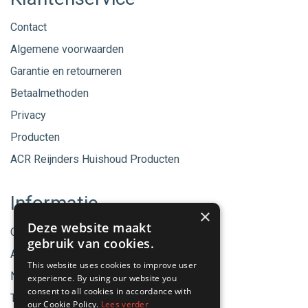
Contact
Algemene voorwaarden
Garantie en retourneren
Betaalmethoden
Privacy
Producten
ACR Reijnders Huishoud Producten
Informatie
×
Deze website maakt
Onze merken
gebruik van cookies.
Aanbiedingen
This website uses cookies to improve user
Nieuwe producten
experience. By using our website you
consent to all cookies in accordance with
Tips & Nieuws
our Cookie Policy.
Lees verder