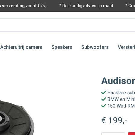
is verzending
vanaf €75,-
* Deskundig
advies
op maat
* Gr
Achteruitrij camera
Speakers
Subwoofers
Verster
Audiso
Pasklare su
BMW en Min
150 Watt RMS
€ 199
,-