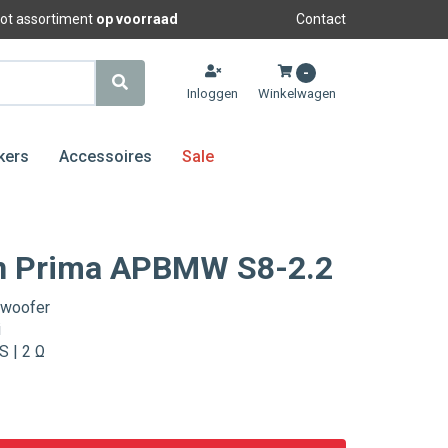
oot assortiment
op voorraad
Contact
-
Inloggen
Winkelwagen
kers
Accessoires
Sale
n Prima APBMW S8-2.2
bwoofer
i
 | 2 Ω