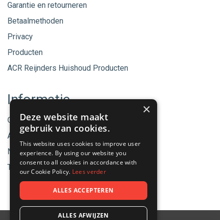
Garantie en retourneren
Betaalmethoden
Privacy
Producten
ACR Reijnders Huishoud Producten
Informatie
×
Deze website maakt
Onze merken
gebruik van cookies.
Aanbiedingen
This website uses cookies to improve user
Nieuwe producten
experience. By using our website you
consent to all cookies in accordance with
Tips & Nieuws
our Cookie Policy.
Lees verder
ALLES ACCEPTEREN
ALLES AFWIJZEN