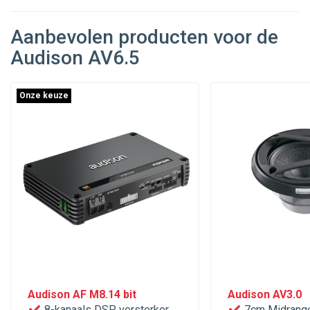
Aanbevolen producten voor de
Audison AV6.5
Onze keuze
Audison AF M8.14 bit
Audison AV3.0
8-kanaals DSP versterker
7cm Midrange