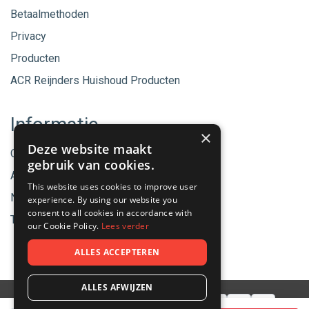
Betaalmethoden
Privacy
Producten
ACR Reijnders Huishoud Producten
Informatie
×
Deze website maakt
Onze merken
gebruik van cookies.
Aanbiedingen
This website uses cookies to improve user
Nieuwe producten
experience. By using our website you
consent to all cookies in accordance with
Tips & Nieuws
our Cookie Policy.
Lees verder
ALLES ACCEPTEREN
ALLES AFWIJZEN