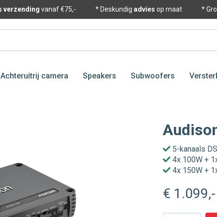
is verzending
vanaf €75,-
* Deskundig
advies
op maat
* Gr
Achteruitrij camera
Speakers
Subwoofers
Verster
Audison
5-kanaals DS
4x 100W + 1
4x 150W + 1
€ 1.099
,-