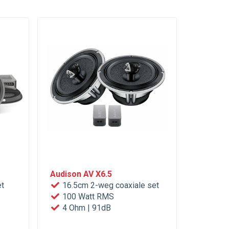
Audison AV X6.5
Focal P
t
16.5cm 2-weg coaxiale set
16.5c
100 Watt RMS
70 W
4 Ohm | 91dB
4 Ω |