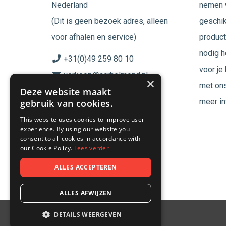
Nederland
nemen w
(Dit is geen bezoek adres, alleen
geschik
voor afhalen en service)
product
nodig h
+31(0)49 259 80 10
voor je
verkoop@acrhelmond.nl
×
met ons
Deze website maakt
KvK nummer: 17025674
meer in
gebruik van cookies.
BTW nr: NL819744864B01
This website uses cookies to improve user
experience. By using our website you
Volg ons op
consent to all cookies in accordance with
our Cookie Policy.
Lees verder
ALLES ACCEPTEREN
ALLES AFWIJZEN
DETAILS WEERGEVEN
© 2026 - ACR Helmond.