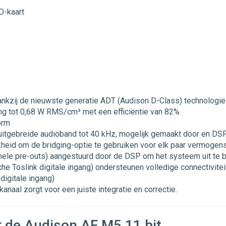
O-kaart
nkzij de nieuwste generatie ADT (Audison D-Class) technologie
 tot 0,68 W RMS/cm³ met een efficiëntie van 82%
orm
 uitgebreide audioband tot 40 kHz, mogelijk gemaakt door en DSP
kheid om de bridging-optie te gebruiken voor elk paar vermogen
ionele pre-outs) aangestuurd door de DSP om het systeem uit te 
che Toslink digitale ingang) ondersteunen volledige connectiv
digitale ingang)
anaal zorgt voor een juiste integratie en correctie.
 de Audison AF M5.11 bit