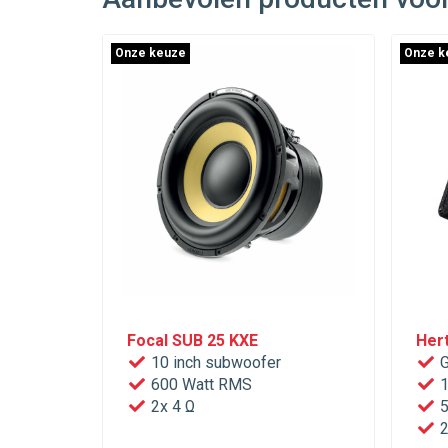
Onze keuze
Onze k
Focal SUB 25 KXE
Her
10 inch subwoofer
G
600 Watt RMS
1
2x 4 Ω
5
2