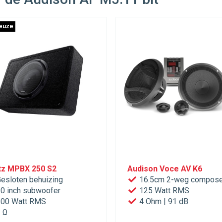
euze
tz MPBX 250 S2
Audison Voce AV K6
esloten behuizing
16.5cm 2-weg compose
0 inch subwoofer
125 Watt RMS
00 Watt RMS
4 Ohm | 91 dB
 Ω