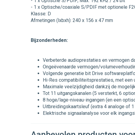
- 1 x Optische S/PDIF; Max. 192 kHz / 24 bit
- 1 x Optische/coaxiale S/PDIF met optionele F2
Klasse: D
Afmetingen (lxbxh): 240 x 156 x 47 mm
Bijzonderheden:
Verbeterde audioprestaties en vermogen da
Ongeëvenaarde vermogen/volumeverhouding
Volgende generatie bit Drive softwareplatf
Hi-Res compatibiliteitsprestaties, met een
Maximale veelzijdigheid dankzij de mogelij
Tot 11 uitgangskanalen (5 versterkt, 6 opt
8 hoge/lage-niveau-ingangen (en een optis
Uitbreidingskaartsleuf (extra 4 analoge of 1 
Elektrische signaalanalyse voor elk ingangsk
Aanbevolen producten voor