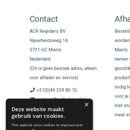
Contact
Afha
ACR Reijnders BV
Bestell
Nijverheidsweg 14
worden 
5731 HZ Mierlo
Mierlo. 
Nederland
nemen w
(Dit is geen bezoek adres, alleen
geschik
voor afhalen en service)
product
nodig h
+31(0)49 259 80 10
voor je
verkoop@acrhelmond.nl
×
met ons
Deze website maakt
KvK nummer: 17025674
meer in
gebruik van cookies.
BTW nr: NL819744864B01
This website uses cookies to improve user