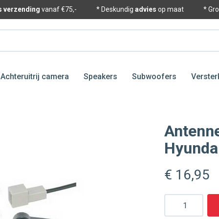
is verzending
vanaf €75,-
* Deskundig
advies
op maat
* Gr
Achteruitrij camera
Speakers
Subwoofers
Verster
Antenne
Hyunda
€ 16
,95
Aantal