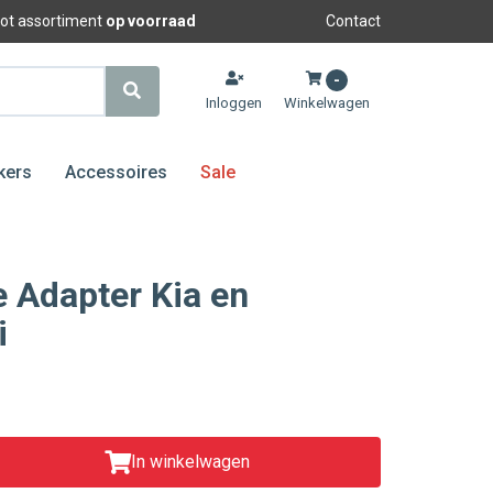
oot assortiment
op voorraad
Contact
-
Inloggen
Winkelwagen
kers
Accessoires
Sale
 Adapter Kia en
i
In winkelwagen