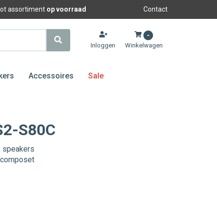
oot assortiment
op voorraad
Contact
-
Inloggen
Winkelwagen
kers
Accessoires
Sale
 S2-S80C
 speakers
 composet
S