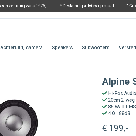
is verzending
vanaf €75,-
* Deskundig
advies
op maat
* Gr
Achteruitrij camera
Speakers
Subwoofers
Verster
Alpine
Hi-Res Audio
20cm 2-weg
85 Watt RM
4 Ω | 88dB
€ 199
,-