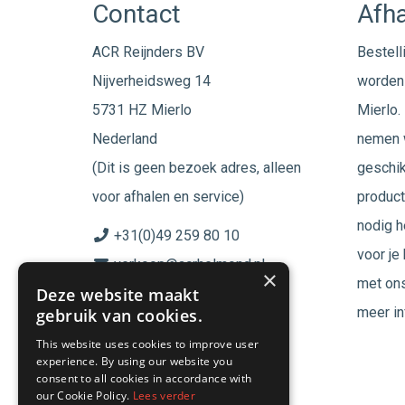
Contact
Afha
ACR Reijnders BV
Bestell
Nijverheidsweg 14
worden 
5731 HZ Mierlo
Mierlo. 
Nederland
nemen w
(Dit is geen bezoek adres, alleen
geschik
voor afhalen en service)
product
nodig h
+31(0)49 259 80 10
voor je
verkoop@acrhelmond.nl
×
met ons
Deze website maakt
KvK nummer: 17025674
meer in
gebruik van cookies.
BTW nr: NL819744864B01
This website uses cookies to improve user
experience. By using our website you
Volg ons op
consent to all cookies in accordance with
our Cookie Policy.
Lees verder