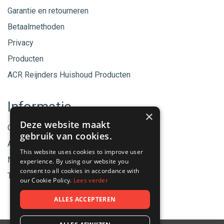
Garantie en retourneren
Betaalmethoden
Privacy
Producten
ACR Reijnders Huishoud Producten
Informatie
×
Deze website maakt
Onze merken
gebruik van cookies.
Aanbiedingen
This website uses cookies to improve user
Nieuwe producten
experience. By using our website you
consent to all cookies in accordance with
Tips & Nieuws
our Cookie Policy.
Lees verder
ALLES ACCEPTEREN