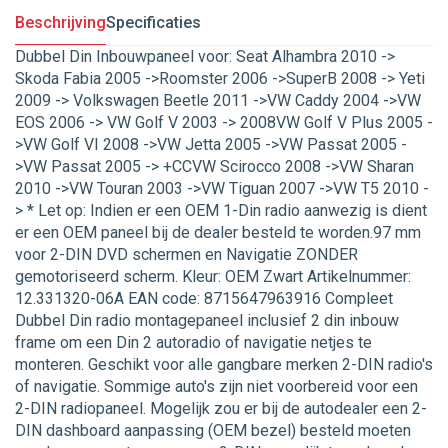
Beschrijving
Specificaties
Dubbel Din Inbouwpaneel voor: Seat Alhambra 2010 ->
Skoda Fabia 2005 ->Roomster 2006 ->SuperB 2008 -> Yeti
2009 -> Volkswagen Beetle 2011 ->VW Caddy 2004 ->VW
EOS 2006 -> VW Golf V 2003 -> 2008VW Golf V Plus 2005 -
>VW Golf VI 2008 ->VW Jetta 2005 ->VW Passat 2005 -
>VW Passat 2005 -> +CCVW Scirocco 2008 ->VW Sharan
2010 ->VW Touran 2003 ->VW Tiguan 2007 ->VW T5 2010 -
> * Let op: Indien er een OEM 1-Din radio aanwezig is dient
er een OEM paneel bij de dealer besteld te worden.97 mm
voor 2-DIN DVD schermen en Navigatie ZONDER
gemotoriseerd scherm. Kleur: OEM Zwart Artikelnummer:
12.331320-06A EAN code: 8715647963916 Compleet
Dubbel Din radio montagepaneel inclusief 2 din inbouw
frame om een Din 2 autoradio of navigatie netjes te
monteren. Geschikt voor alle gangbare merken 2-DIN radio's
of navigatie. Sommige auto's zijn niet voorbereid voor een
2-DIN radiopaneel. Mogelijk zou er bij de autodealer een 2-
DIN dashboard aanpassing (OEM bezel) besteld moeten