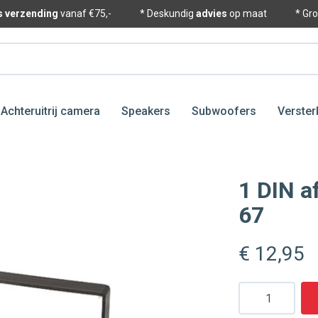
is verzending
vanaf €75,-
* Deskundig
advies
op maat
* Gr
Achteruitrij camera
Speakers
Subwoofers
Verster
1 DIN a
67
€ 12
,95
Aantal