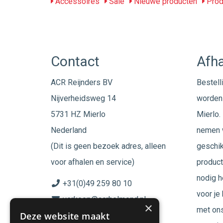
Accessoires
Sale
Nieuwe producten
Prod
Contact
Afha
ACR Reijnders BV
Bestell
Nijverheidsweg 14
worden 
5731 HZ Mierlo
Mierlo. 
Nederland
nemen w
(Dit is geen bezoek adres, alleen
geschik
voor afhalen en service)
product
nodig h
+31(0)49 259 80 10
voor je
verkoop@acrhelmond.nl
×
met ons
Deze website maakt
KvK nummer: 17025674