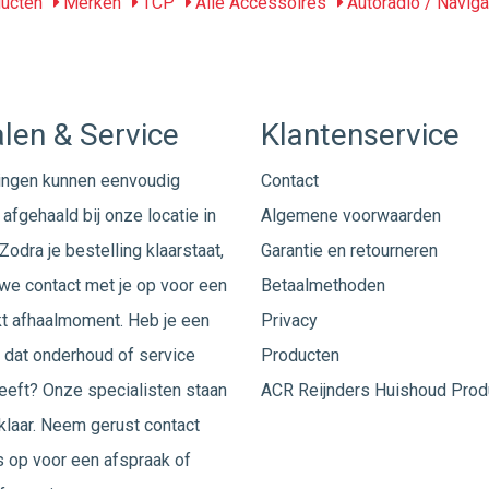
ucten
Merken
TCP
Alle Accessoires
Autoradio / Naviga
len & Service
Klantenservice
ingen kunnen eenvoudig
Contact
afgehaald bij onze locatie in
Algemene voorwaarden
Zodra je bestelling klaarstaat,
Garantie en retourneren
e contact met je op voor een
Betaalmethoden
t afhaalmoment. Heb je een
Privacy
 dat onderhoud of service
Producten
eeft? Onze specialisten staan
ACR Reijnders Huishoud Prod
 klaar. Neem gerust
contact
 op voor een afspraak of