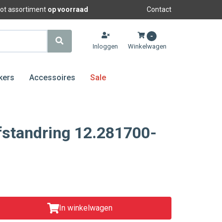
oot assortiment
op voorraad
Contact
-
Inloggen
Winkelwagen
kers
Accessoires
Sale
fstandring 12.281700-
In winkelwagen